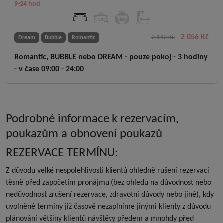
9-24 hod
2 056 Kč
2 142 Kč
Dream
Bubble
Romantic
Romantic, BUBBLE nebo DREAM - pouze pokoj - 3 hodiny
- v čase 09:00 - 24:00
Podrobné informace k rezervacím,
poukazům a obnovení poukazů
REZERVACE TERMÍNU:
Z důvodu velké nespolehlivosti klientů ohledně rušení rezervací
těsně před započetím pronájmu (bez ohledu na důvodnost nebo
nedůvodnost zrušení rezervace, zdravotní důvody nebo jiné), kdy
uvolněné termíny již časově nezaplníme jinými klienty z důvodu
plánování většiny klientů návštěvy předem a mnohdy před