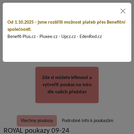
Od 1.10.2025 - jsme rozšířili možnost plateb přes Benefitní
společnosti.
Poukazy
Benefit-Plus.cz - Pluxee.cz - Upcz.cz - EdenRed.cz
Zde si můžete kliknout a
vytvořit poukaz na míru
dle vašich představ
Všechny poukazy
Podrobné info k poukazům
ROYAL poukazy 09-24