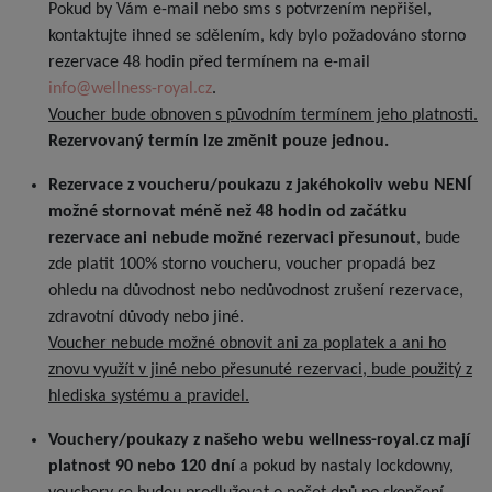
Pokud by Vám e-mail nebo sms s potvrzením nepřišel,
kontaktujte ihned se sdělením, kdy bylo požadováno storno
rezervace 48 hodin před termínem na e-mail
info@wellness-royal.cz
.
Voucher bude obnoven s původním termínem jeho platnosti.
Rezervovaný termín lze změnit pouze jednou.
Rezervace z voucheru/poukazu z jakéhokoliv webu NENÍ
možné stornovat méně než 48 hodin od začátku
rezervace ani nebude možné rezervaci přesunout
, bude
zde platit 100% storno voucheru, voucher propadá bez
ohledu na důvodnost nebo nedůvodnost zrušení rezervace,
zdravotní důvody nebo jiné.
Voucher nebude možné obnovit ani za poplatek a ani ho
znovu využít v jiné nebo přesunuté rezervaci, bude použitý z
hlediska systému a pravidel.
Vouchery/poukazy z našeho webu wellness-royal.cz mají
platnost 90 nebo 120 dní
a pokud by nastaly lockdowny,