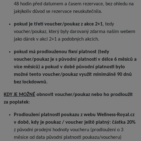
48 hodin před datumem a časem rezervace, bez ohledu na
jakýkoliv důvod se rezervace neuskutečnila.
pokud je třetí voucher/poukaz z akce 2+1
, tedy
voucher/poukaz, který byly darovaný zdarma naším webem
jako dárek v akci 2+1 a podobných akcích.
pokud má prodlouženou fixní platnost (tedy
voucher/poukaz je s původní platností v délce 6 měsíců a
více měsíců) a pokud v době původní platnosti bylo
možné tento voucher/poukaz využit minimálně 90 dnů
bez lockdownů.
KDY JE MOŽNÉ
obnovit voucher/poukaz nebo ho prodloužit
za poplatek
:
Prodloužení platnosti poukazu z webu Wellness-Royal.cz
v době, kdy je poukaz / voucher ještě platný: částka 20%
z původní prodejní hodnoty voucheru (prodloužení o 3
měsíce od data původní platnosti poukazu/voucheru)