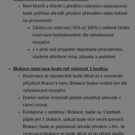
Noví klienti a klienti s předtím rušenými rezervacemi:
bude potřeba uhradit předem převodem nebo hotově
na provozovně:
Zálohu na rezervaci 50% až 100% z celkové částky
rezervace bezhotovostně dle vyhodnocení
recepční
+ v plné výši případně objednané příslušenství,
studené obložené mísy, zákusky a podobně
Blokace rezervace bude mít platnost 1 hodinu
Rezervace se standardně bude dělat až v momentě
přijatých financí k nám, Blokace budou možné jen dle
vyhodnocení recepční
Dnešní online možnosti plateb umožňují převody v
rámci minut
Evidujeme v systému i Blokace, takže na 1 kontakt
půjde jen 1 blokace, pokud bude více neuhrazených
Blokací, bude se požadovat úhrada předem s tím, že
rezervace/blokace se bude dělat až po přijetí platby,