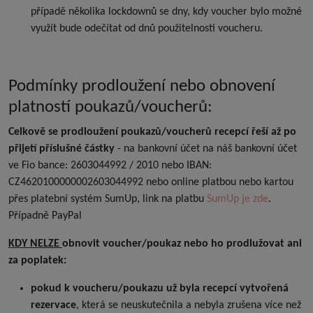
případě několika lockdownů se dny, kdy voucher bylo možné
využít bude odečítat od dnů použitelnosti voucheru.
Podmínky prodloužení nebo obnovení
platností poukazů/voucherů:
Celkově se prodloužení poukazů/voucherů recepcí řeší až po
přijetí příslušné částky
- na bankovní účet na náš bankovní účet
ve Fio bance: 2603044992 / 2010 nebo IBAN:
CZ4620100000002603044992 nebo online platbou nebo kartou
přes platební systém SumUp, link na platbu
SumUp je zde
.
Případně PayPal
KDY NELZE
obnovit voucher/poukaz nebo ho prodlužovat ani
za poplatek:
pokud k voucheru/poukazu už byla recepcí vytvořená
rezervace
, která se neuskutečnila a nebyla zrušena více než