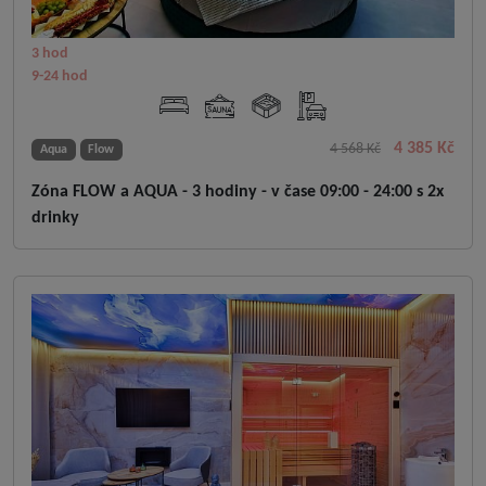
3 hod
9-24 hod
4 385 Kč
4 568 Kč
Aqua
Flow
Zóna FLOW a AQUA - 3 hodiny - v čase 09:00 - 24:00 s 2x
drinky