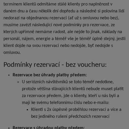
termínem klientů odmítáme stálé klienty pro naplněnost v
daném dnu a času několik dní dopředu a následně si polovina lidí
nedorazí na objednanou rezervaci (ať už s omluvou nebo bez),
musíme zavézt následující nové podmínky pro rezervace, ze
kterých upřímně nemáme radost, ale nejde to jinak, náklady na
personál, nájem, energie a téměř vše je téměř úplně stejný, jestli
klient dojde na svou rezervaci nebo nedojde, byť nedojde s
omluvou.
Podmínky rezervací - bez voucheru:
Rezervace bez úhrady platby předem:
U seriózních návštěvníků se toto téměř nedotkne,
protože většina stávajících klientů nebude muset platit
za rezervace předem, jde o klienty, kteří u nás byli a
mají ke svému telefonnímu číslu nebo e-mailu:
Klienti s 2x úspěsně proběhlou rezervací a více a
bez jediného rušení předchozích rezervací
Rezervace s úhradou platby předem: