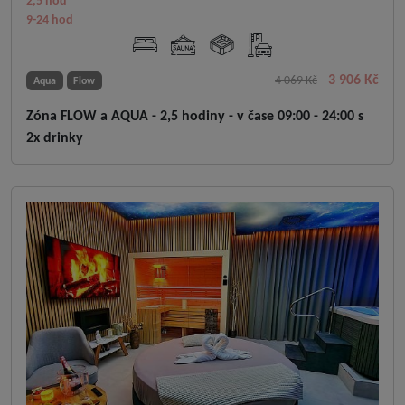
2,5 hod
9-24 hod
3 906 Kč
4 069 Kč
Aqua
Flow
Zóna FLOW a AQUA - 2,5 hodiny - v čase 09:00 - 24:00 s
2x drinky