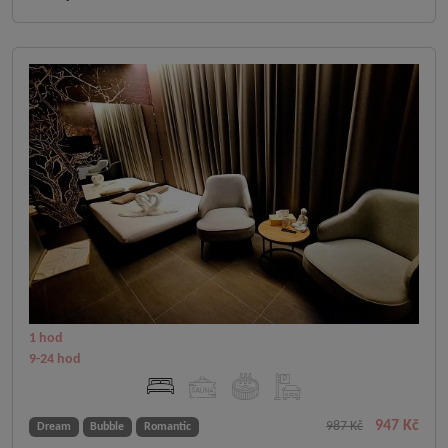
1 hod
9-24 hod
947 Kč
987 Kč
Dream
Bubble
Romantic