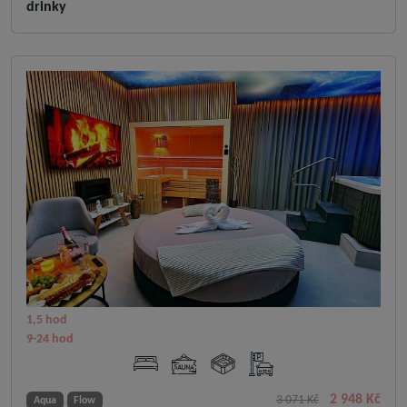
drinky
1,5 hod
9-24 hod
2 948 Kč
3 071 Kč
Aqua
Flow