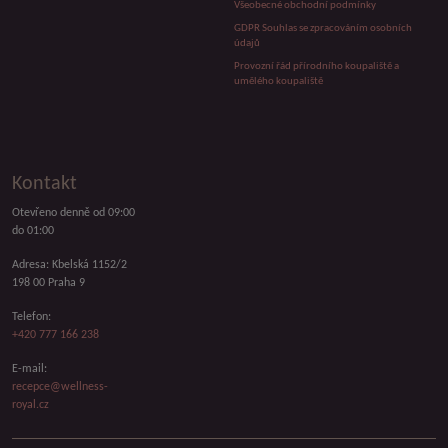
Všeobecné obchodní podmínky
GDPR Souhlas se zpracováním osobních
údajů
Provozní řád přírodního koupaliště a
umělého koupaliště
Kontakt
Otevřeno denně od 09:00
do 01:00
Adresa: Kbelská 1152/2
198 00 Praha 9
Telefon:
+420 777 166 238
E-mail:
recepce@wellness-
royal.cz