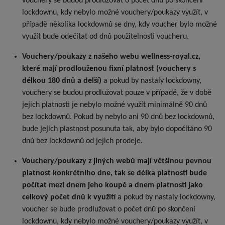
vouchery se budou prodlužovat o počet dnů po skončení
lockdownu, kdy nebylo možné vouchery/poukazy využít, v
případě několika lockdownů se dny, kdy voucher bylo možné
využít bude odečítat od dnů použitelnosti voucheru.
Vouchery/poukazy z našeho webu wellness-royal.cz,
které mají prodlouženou fixní platnost (vouchery s
délkou 180 dnů a delší)
a pokud by nastaly lockdowny,
vouchery se budou prodlužovat pouze v případě, že v době
jejich platnosti je nebylo možné využít minimálně 90 dnů
bez lockdownů. Pokud by nebylo ani 90 dnů bez lockdownů,
bude jejich plastnost posunuta tak, aby bylo dopočítáno 90
dnů bez lockdownů od jejich prodeje.
Vouchery/poukazy z jiných webů mají většinou pevnou
platnost konkrétního dne, tak se délka platnosti bude
počítat mezi dnem jeho koupě a dnem platnosti jako
celkový počet dnů k využití
a pokud by nastaly lockdowny,
voucher se bude prodlužovat o počet dnů po skončení
lockdownu, kdy nebylo možné vouchery/poukazy využít, v