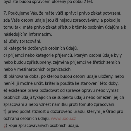
bydliště budou správcem uloženy po dobu 2 let.
7. Poučujeme Vás, že máte vůči správci právo získat potvrzení,
zda Vaše osobní údaje jsou či nejsou zpracovávány, a pokud je
tomu tak, máte právo získat přístup k těmto osobním údajům a k
následujícím informacím:
a) účely zpracování;
b) kategorie dotčených osobních údajů;
c) příjemci nebo kategorie příjemců, kterým osobní údaje byly
nebo budou zpřístupněny, zejména příjemci ve třetích zemích
nebo v mezinárodních organizacích;
d) plánovaná doba, po kterou budou osobní údaje uloženy, nebo
není-li ji možné určit, kritéria použitá ke stanovení této doby;
e) existence práva požadovat od správce opravu nebo výmaz
osobních údajů týkajících se subjektu údajů nebo omezení jejich
zpracování a nebo vznést námitku proti tomuto zpracování;
f) právo podat stížnost u dozorového úřadu, kterým je Úřad pro
ochranu osobních údajů,
www.uoou.cz
g
) kopii zpracovávaných osobních údajů.