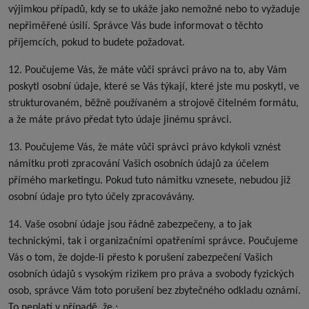
výjimkou případů, kdy se to ukáže jako nemožné nebo to vyžaduje
nepřiměřené úsilí. Správce Vás bude informovat o těchto
příjemcích, pokud to budete požadovat.
12. Poučujeme Vás, že máte vůči správci právo na to, aby Vám
poskytl osobní údaje, které se Vás týkají, které jste mu poskytl, ve
strukturovaném, běžně používaném a strojově čitelném formátu,
a že máte právo předat tyto údaje jinému správci.
13. Poučujeme Vás, že máte vůči správci právo kdykoli vznést
námitku proti zpracování Vašich osobních údajů za účelem
přímého marketingu. Pokud tuto námitku vznesete, nebudou již
osobní údaje pro tyto účely zpracovávány.
14. Vaše osobní údaje jsou řádně zabezpečeny, a to jak
technickými, tak i organizačními opatřeními správce. Poučujeme
Vás o tom, že dojde-li přesto k porušení zabezpečení Vašich
osobních údajů s vysokým rizikem pro práva a svobody fyzických
osob, správce Vám toto porušení bez zbytečného odkladu oznámí.
To neplatí v případě, že :