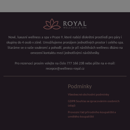
Nové, luxusní wellness a spa v Praze 9, které nabízí diskrétní prostředí pro páry i
skupiny do 4 osob v zóně. Umožňujeme pronájem jednotlivých prostor i celého spa.
Staráme se o vaše soukromí a pohodlí, proto je při návštěvách wellness dbáno na
omezení kontaktu mezi jednotlivými návštěvníky.
Pro rezervaci prosím volejte na číslo 777 166 238 nebo pište na e-mail:
recepce@wellness-royal.cz
Podmínky
Všeobecné obchodní podmínky
GDPR Souhlas se zpracováním osobních
údajů
Provozní řád přírodního koupaliště a
umělého koupaliště