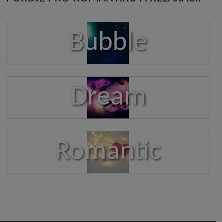
Bubble
Dream
Romantic