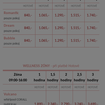
HOTOVĚ
HOTOVĚ
HOTOVĚ
HOTOVĚ
HOTOVĚ
Romantic
840,-
1.065,-
1.290,-
1.515,-
1.740,-
pouze pokoj
Dream
840,-
1.065,-
1.290,-
1.515,-
1.740,-
pouze pokoj
Bubble
840,-
1.065,-
1.290,-
1.515,-
1.740,-
pouze pokoj
WELLNESS ZÓNY
- při platbě Hotově
Zóna
1
1,5
2
2,5
3
09:00-16:00
hodina
hodiny
hodiny
hodiny
hodiny
HOTOVĚ
HOTOVĚ
HOTOVĚ
HOTOVĚ
HOTOVĚ
Vulcano
whirlpool CORALL
1.890,-
2.340,-
2.790,-
3.240,-
3.690,-
IMPERIAL