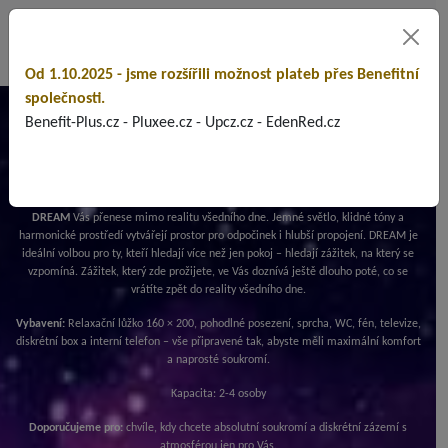
Od 1.10.2025 - jsme rozšířili možnost plateb přes Benefitní
společnosti.
DREAM
Benefit-Plus.cz - Pluxee.cz - Upcz.cz - EdenRed.cz
DREAM
Vás přenese mimo realitu všedního dne. Jemné světlo, klidné tóny a
harmonické prostředí vytvářejí prostor pro odpočinek i hlubší propojení. DREAM je
ideální volbou pro ty, kteří hledají více než jen pokoj – hledají zážitek, na který se
vzpomíná. Zážitek, který zde prožijete, ve Vás doznívá ještě dlouho poté, co se
vrátíte zpět do reality všedního dne.
Vybavení:
Relaxační lůžko 160 × 200, pohodlné posezení, sprcha, WC, fén, televize,
diskrétní box a interní telefon – vše připravené tak, abyste měli maximální komfort
a naprosté soukromí.
Kapacita: 2-4 osoby
Doporučujeme pro:
chvíle, kdy chcete absolutní soukromí a diskrétní zázemí s
atmosférou jen pro Vás.