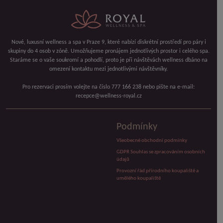
Nové, luxusní wellness a spa v Praze 9, které nabízí diskrétní prostředí pro páry i
skupiny do 4 osob v zóně. Umožňujeme pronájem jednotlivých prostor i celého spa.
Staráme se o vaše soukromí a pohodlí, proto je při návštěvách wellness dbáno na
omezení kontaktu mezi jednotlivými návštěvníky.
Pro rezervaci prosím volejte na číslo 777 166 238 nebo pište na e-mail:
recepce@wellness-royal.cz
Podmínky
Všeobecné obchodní podmínky
GDPR Souhlas se zpracováním osobních
údajů
Provozní řád přírodního koupaliště a
umělého koupaliště