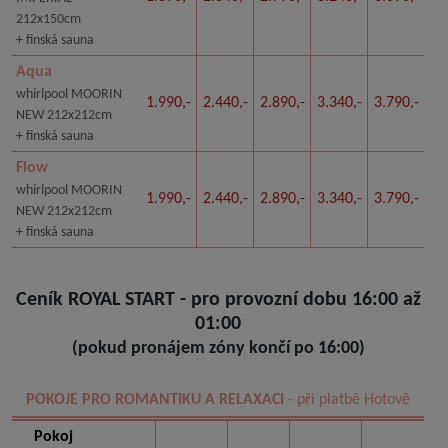
212x150cm
+ finská sauna
Aqua
whirlpool MOORIN
1.990,-
2.440,-
2.890,-
3.340,-
3.790,-
NEW 212x212cm
+ finská sauna
Flow
whirlpool MOORIN
1.990,-
2.440,-
2.890,-
3.340,-
3.790,-
NEW 212x212cm
+ finská sauna
Ceník ROYAL START - pro provozní dobu 16:00 až
01:00
(pokud pronájem zóny končí po 16:00)
POKOJE PRO ROMANTIKU A RELAXACI
- při platbě Hotově
Pokoj