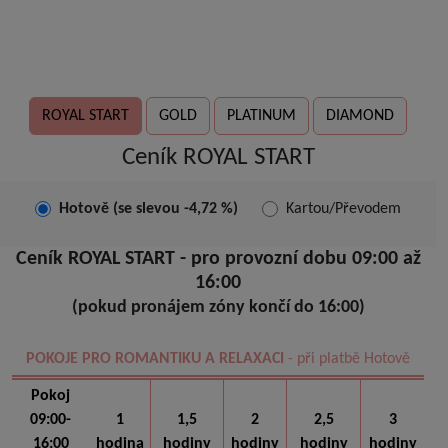
ROYAL START
GOLD
PLATINUM
DIAMOND
Ceník ROYAL START
Hotově (se slevou -4,72 %)
Kartou/Převodem
Ceník ROYAL START - pro provozní dobu 09:00 až
16:00
(pokud pronájem zóny končí do 16:00)
POKOJE PRO ROMANTIKU A RELAXACI
- při platbě Hotově
Pokoj
09:00-
1
1,5
2
2,5
3
16:00
hodina
hodiny
hodiny
hodiny
hodiny