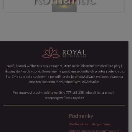
Nové, luxusní wellness a spa v Praze 9, které nabízí diskrétní prostředí pro páry i
skupiny do 4 osob v zóně. Umožňujeme pronájem jednotlivých prostor i celého spa.
Staráme se o vaše soukromí a pohodlí, proto je při návštěvách wellness dbáno na
omezení kontaktu mezi jednotlivými návštěvníky.
Pro rezervaci prosím volejte na číslo 777 166 238 nebo pište na e-mail:
recepce@wellness-royal.cz
Podmínky
Všeobecné obchodní podmínky
GDPR Souhlas se zpracováním osobních