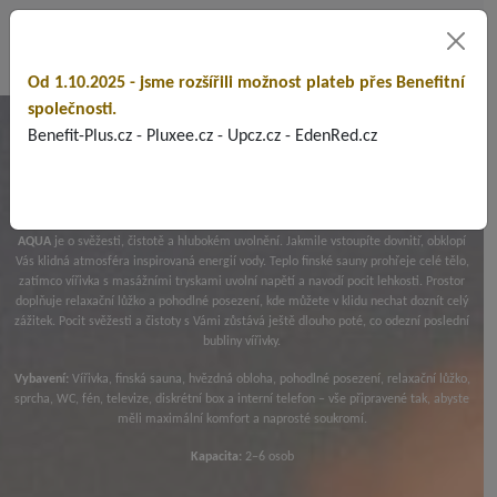
Od 1.10.2025 - jsme rozšířili možnost plateb přes Benefitní
společnosti.
AQUA
Benefit-Plus.cz - Pluxee.cz - Upcz.cz - EdenRed.cz
AQUA
je o svěžesti, čistotě a hlubokém uvolnění. Jakmile vstoupíte dovnitř, obklopí
Vás klidná atmosféra inspirovaná energií vody. Teplo finské sauny prohřeje celé tělo,
zatímco vířivka s masážními tryskami uvolní napětí a navodí pocit lehkosti. Prostor
doplňuje relaxační lůžko a pohodlné posezení, kde můžete v klidu nechat doznít celý
zážitek. Pocit svěžesti a čistoty s Vámi zůstává ještě dlouho poté, co odezní poslední
bubliny vířivky.
Vybavení:
Vířivka, finská sauna, hvězdná obloha, pohodlné posezení, relaxační lůžko,
sprcha, WC, fén, televize, diskrétní box a interní telefon – vše připravené tak, abyste
měli maximální komfort a naprosté soukromí.
Kapacita:
2–6 osob