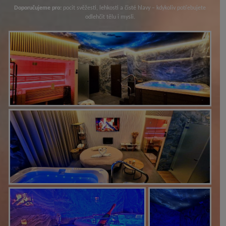
Doporučujeme pro:
pocit svěžesti, lehkosti a čisté hlavy – kdykoliv potřebujete
odlehčit tělu i mysli.