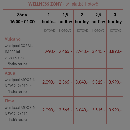
WELLNESS ZÓNY
- při platbě Hotově
Zóna
1
1,5
2
2,5
3
16:00 - 01:00
hodina
hodiny
hodiny
hodiny
hodiny
HOTOVĚ
HOTOVĚ
HOTOVĚ
HOTOVĚ
HOTOVĚ
Vulcano
whirlpool CORALL
1.990,-
2.465,-
2.940,-
3.415,-
3.890,-
IMPERIAL
212x150cm
+ finská sauna
Aqua
whirlpool MOORIN
2.090,-
2.565,-
3.040,-
3.515,-
3.990,-
NEW 212x212cm
+ finská sauna
Flow
whirlpool MOORIN
2.090,-
2.565,-
3.040,-
3.515,-
3.990,-
NEW 212x212cm
+ finská sauna