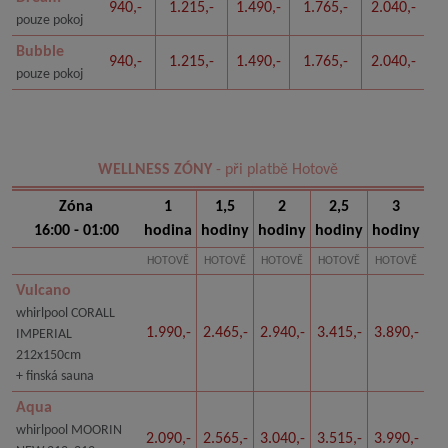
940,-
1.215,-
1.490,-
1.765,-
2.040,-
pouze pokoj
Bubble
940,-
1.215,-
1.490,-
1.765,-
2.040,-
pouze pokoj
WELLNESS ZÓNY
- při platbě Hotově
Zóna
1
1,5
2
2,5
3
16:00 - 01:00
hodina
hodiny
hodiny
hodiny
hodiny
HOTOVĚ
HOTOVĚ
HOTOVĚ
HOTOVĚ
HOTOVĚ
Vulcano
whirlpool CORALL
1.990,-
2.465,-
2.940,-
3.415,-
3.890,-
IMPERIAL
212x150cm
+ finská sauna
Aqua
whirlpool MOORIN
2.090,-
2.565,-
3.040,-
3.515,-
3.990,-