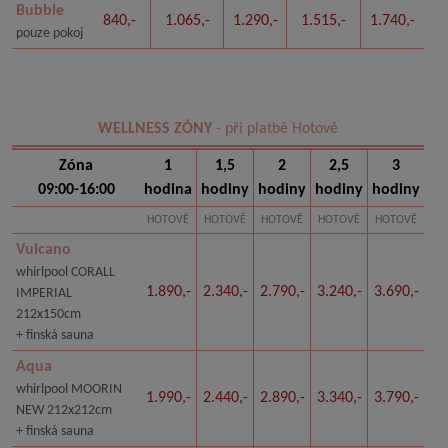
Bubble
840,-
1.065,-
1.290,-
1.515,-
1.740,-
pouze pokoj
WELLNESS ZÓNY
- při platbě Hotově
Zóna
1
1,5
2
2,5
3
09:00-16:00
hodina
hodiny
hodiny
hodiny
hodiny
HOTOVĚ
HOTOVĚ
HOTOVĚ
HOTOVĚ
HOTOVĚ
Vulcano
whirlpool CORALL
1.890,-
2.340,-
2.790,-
3.240,-
3.690,-
IMPERIAL
212x150cm
+ finská sauna
Aqua
whirlpool MOORIN
1.990,-
2.440,-
2.890,-
3.340,-
3.790,-
NEW 212x212cm
+ finská sauna