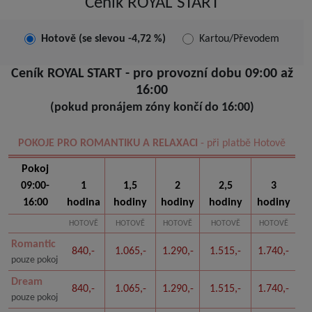
Ceník ROYAL START
Hotově (se slevou -4,72 %)
Kartou/Převodem
Ceník ROYAL START - pro provozní dobu 09:00 až
16:00
(pokud pronájem zóny končí do 16:00)
POKOJE PRO ROMANTIKU A RELAXACI
- při platbě Hotově
Pokoj
09:00-
1
1,5
2
2,5
3
16:00
hodina
hodiny
hodiny
hodiny
hodiny
HOTOVĚ
HOTOVĚ
HOTOVĚ
HOTOVĚ
HOTOVĚ
Romantic
840,-
1.065,-
1.290,-
1.515,-
1.740,-
pouze pokoj
Dream
840,-
1.065,-
1.290,-
1.515,-
1.740,-
pouze pokoj