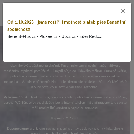
Od 1.10.2025 - jsme rozšířili možnost plateb přes Benefitní
společnosti.
FLOW
Benefit-Plus.cz - Pluxee.cz - Upcz.cz - EdenRed.cz
FLOW
je o harmonii a přirozeném zpomalení. Jakmile vstoupíte dovnitř, ruch
okolního světa zůstane za dveřmi. Teplo finské sauny uvolní napětí, vířivka s
masážními tryskami pomůže tělu i mysli přejít do klidového režimu. Tlumené světlo,
pohodlné posezení a relaxační lůžko dotvářejí atmosféru, ve které se nikam
nespěchá a vše plyne přirozeně. Harmonie, kterou zde najdete, s Vámi zůstává ještě
dlouho poté, co se svět venku znovu rozběhne.
Vybavení:
Vířivka, finská sauna, hvězdná obloha, pohodlné posezení, relaxační lůžko,
sprcha, WC, fén, televize, diskrétní box a interní telefon – vše připravené tak, abyste
měli maximální komfort a naprosté soukromí.
Kapacita:
2–6 osob
Doporučujeme pro:
klidné zpomalení, ticho a návrat do rovnováhy – když chcete
vypnout a na chvíli se odpojit od okolního světa