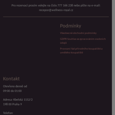
Pro rezervaci prosím volejte na číslo 777 166 238 nebo pište na e-mail:
recepce@wellness-royal.cz
Podmínky
Všeobecné obchodní podmínky
GDPR Souhlas se zpracováním osobních
údajů
Provozní řád přírodního koupaliště a
umělého koupaliště
Kontakt
Otevřeno denně od
09:00 do 01:00
Adresa: Kbelská 1152/2
198 00 Praha 9
Telefon: