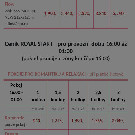
Flow
whirlpool MOORIN
1.990,-
2.440,-
2.890,-
3.340,-
3.790,-
NEW 212x212cm
+ finská sauna
Ceník ROYAL START - pro provozní dobu 16:00 až
01:00
(pokud pronájem zóny končí po 16:00)
POKOJE PRO ROMANTIKU A RELAXACI
- při platbě Hotově
Pokoj
16:00 -
1
1,5
2
2,5
3
01:00
hodina
hodiny
hodiny
hodiny
hodiny
HOTOVĚ
HOTOVĚ
HOTOVĚ
HOTOVĚ
HOTOVĚ
Romantic
940,-
1.215,-
1.490,-
1.765,-
2.040,-
pouze pokoj
Dream