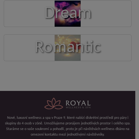
Dream
Romantic
Nové, luxusní wellness a spa v Praze 9, které nabízí diskrétní prostředí pro páry i
skupiny do 4 osob v zóně. Umožňujeme pronájem jednotlivých prostor i celého spa.
Staráme se o vaše soukromí a pohodlí, proto je při návštěvách wellness dbáno na
omezení kontaktu mezi jednotlivými návštěvníky.