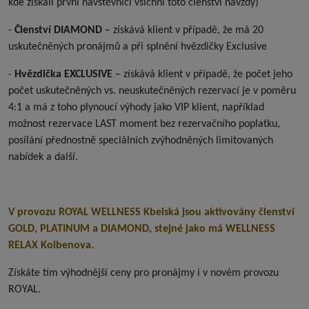
kde získali první návštěvníci všichni toto členství navždy)
-
Členství DIAMOND
– získává klient v případě, že má 20
uskutečněných pronájmů a při splnění hvězdičky Exclusive
-
Hvězdička EXCLUSIVE
– získává klient v případě, že počet jeho
počet uskutečněných vs. neuskutečněných rezervací je v poměru
4:1 a má z toho plynoucí výhody jako VIP klient, například
možnost rezervace LAST moment bez rezervačního poplatku,
posílání přednostně speciálních zvýhodněných limitovaných
nabídek a další.
V provozu ROYAL WELLNESS Kbelská jsou aktivovány členství
GOLD, PLATINUM a DIAMOND, stejné jako má WELLNESS
RELAX Kolbenova.
Získáte tím výhodnější ceny pro pronájmy i v novém provozu
ROYAL.