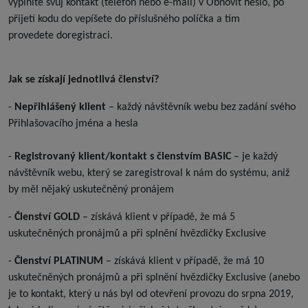
vyplníte svůj kontakt (telefon nebo e-mail) v Obnovit heslo, po
přijetí kodu do vepíšete do příslušného políčka a tím
provedete doregistraci.
Jak se získají jednotlivá členství?
-
Nepřihlášený klient
– každý návštěvník webu bez zadání svého
Přihlašovacího jména a hesla
-
Registrovaný klient/kontakt s členstvím BASIC
– je každý
návštěvník webu, který se zaregistroval k nám do systému, aniž
by měl nějaký uskutečněný pronájem
-
Členství GOLD
– získává klient v případě, že má 5
uskutečněných pronájmů a při splnění hvězdičky Exclusive
-
Členství PLATINUM
– získává klient v případě, že má 10
uskutečněných pronájmů a při splnění hvězdičky Exclusive (anebo
je to kontakt, který u nás byl od otevření provozu do srpna 2019,