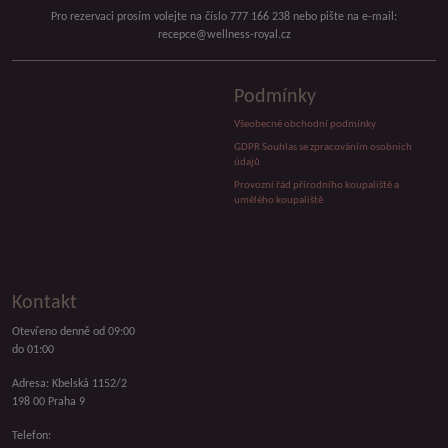
Pro rezervaci prosím volejte na číslo 777 166 238 nebo pište na e-mail:
recepce@wellness-royal.cz
Podmínky
Všeobecné obchodní podmínky
GDPR Souhlas se zpracováním osobních
údajů
Provozní řád přírodního koupaliště a
umělého koupaliště
Kontakt
Otevřeno denně od 09:00
do 01:00
Adresa: Kbelská 1152/2
198 00 Praha 9
Telefon: